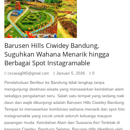
Barusen Hills Ciwidey Bandung,
Suguhkan Wahana Menarik hingga
Berbagai Spot Instagramable
Januari 5, 2026
cscasag045@gmail.com
0
Pendahuluan Berlibur ke Bandung tidak lengkap tanpa
mengunjungi destinasi wisata yang menawarkan keindahan alam
sekaligus pengalaman seru. Salah satu tempat yang sedang naik
daun dan wajib dikunjungi adalah Barusen Hills Ciwidey Bandung.
Tempat ini menawarkan kombinasi wahana menarik dan spot foto
instagramable yang cocok untuk seluruh keluarga maupun
pasangan muda. Keindahan Alam dan Suasana Asri Terletak di
kawasan Ciwidey, Bandung Selatan, Barusen Hills dikelilingi oleh