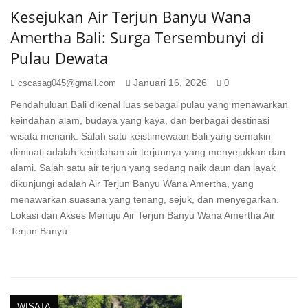
Kesejukan Air Terjun Banyu Wana
Amertha Bali: Surga Tersembunyi di
Pulau Dewata
Januari 16, 2026
cscasag045@gmail.com
0
Pendahuluan Bali dikenal luas sebagai pulau yang menawarkan
keindahan alam, budaya yang kaya, dan berbagai destinasi
wisata menarik. Salah satu keistimewaan Bali yang semakin
diminati adalah keindahan air terjunnya yang menyejukkan dan
alami. Salah satu air terjun yang sedang naik daun dan layak
dikunjungi adalah Air Terjun Banyu Wana Amertha, yang
menawarkan suasana yang tenang, sejuk, dan menyegarkan.
Lokasi dan Akses Menuju Air Terjun Banyu Wana Amertha Air
Terjun Banyu
WISATA