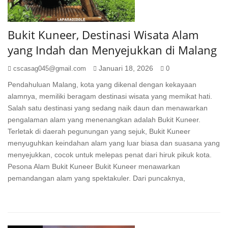
Bukit Kuneer, Destinasi Wisata Alam
yang Indah dan Menyejukkan di Malang
Januari 18, 2026
cscasag045@gmail.com
0
Pendahuluan Malang, kota yang dikenal dengan kekayaan
alamnya, memiliki beragam destinasi wisata yang memikat hati.
Salah satu destinasi yang sedang naik daun dan menawarkan
pengalaman alam yang menenangkan adalah Bukit Kuneer.
Terletak di daerah pegunungan yang sejuk, Bukit Kuneer
menyuguhkan keindahan alam yang luar biasa dan suasana yang
menyejukkan, cocok untuk melepas penat dari hiruk pikuk kota.
Pesona Alam Bukit Kuneer Bukit Kuneer menawarkan
pemandangan alam yang spektakuler. Dari puncaknya,