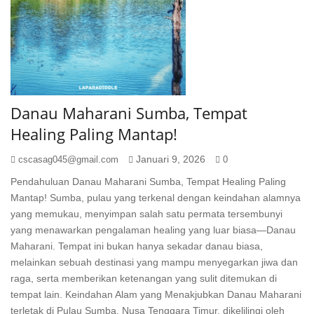
Danau Maharani Sumba, Tempat
Healing Paling Mantap!
Januari 9, 2026
cscasag045@gmail.com
0
Pendahuluan Danau Maharani Sumba, Tempat Healing Paling
Mantap! Sumba, pulau yang terkenal dengan keindahan alamnya
yang memukau, menyimpan salah satu permata tersembunyi
yang menawarkan pengalaman healing yang luar biasa—Danau
Maharani. Tempat ini bukan hanya sekadar danau biasa,
melainkan sebuah destinasi yang mampu menyegarkan jiwa dan
raga, serta memberikan ketenangan yang sulit ditemukan di
tempat lain. Keindahan Alam yang Menakjubkan Danau Maharani
terletak di Pulau Sumba, Nusa Tenggara Timur, dikelilingi oleh