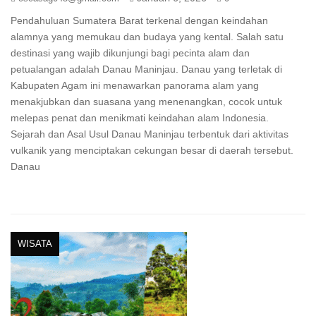
Pendahuluan Sumatera Barat terkenal dengan keindahan
alamnya yang memukau dan budaya yang kental. Salah satu
destinasi yang wajib dikunjungi bagi pecinta alam dan
petualangan adalah Danau Maninjau. Danau yang terletak di
Kabupaten Agam ini menawarkan panorama alam yang
menakjubkan dan suasana yang menenangkan, cocok untuk
melepas penat dan menikmati keindahan alam Indonesia.
Sejarah dan Asal Usul Danau Maninjau terbentuk dari aktivitas
vulkanik yang menciptakan cekungan besar di daerah tersebut.
Danau
WISATA