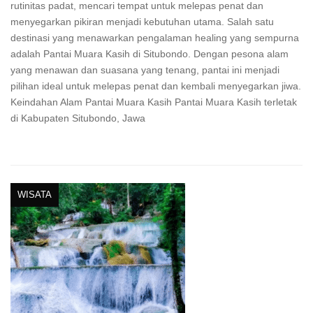
rutinitas padat, mencari tempat untuk melepas penat dan
menyegarkan pikiran menjadi kebutuhan utama. Salah satu
destinasi yang menawarkan pengalaman healing yang sempurna
adalah Pantai Muara Kasih di Situbondo. Dengan pesona alam
yang menawan dan suasana yang tenang, pantai ini menjadi
pilihan ideal untuk melepas penat dan kembali menyegarkan jiwa.
Keindahan Alam Pantai Muara Kasih Pantai Muara Kasih terletak
di Kabupaten Situbondo, Jawa
WISATA