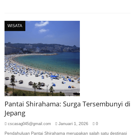
WISATA
Pantai Shirahama: Surga Tersembunyi di
Jepang
Januari 1, 2026
cscasag045@gmail.com
0
Pendahuluan Pantai Shirahama merupakan salah satu destinasi