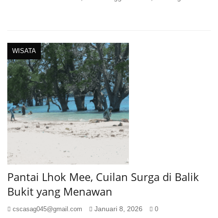
WISATA
Pantai Lhok Mee, Cuilan Surga di Balik
Bukit yang Menawan
Januari 8, 2026
cscasag045@gmail.com
0