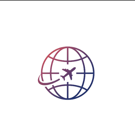
Lompat
ke
konten