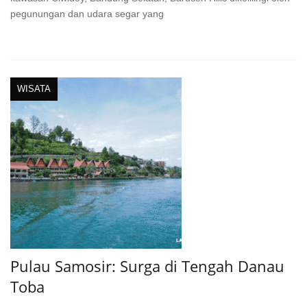
pegunungan dan udara segar yang
WISATA
Pulau Samosir: Surga di Tengah Danau
Toba