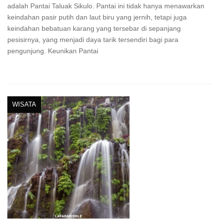
adalah Pantai Taluak Sikulo. Pantai ini tidak hanya menawarkan
keindahan pasir putih dan laut biru yang jernih, tetapi juga
keindahan bebatuan karang yang tersebar di sepanjang
pesisirnya, yang menjadi daya tarik tersendiri bagi para
pengunjung. Keunikan Pantai
WISATA