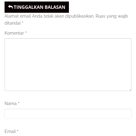
TINGGALKAN BALASAN
Alamat email Anda tidak akan dipublikasikan.
Ruas yang wajib
ditandai
*
Komentar
*
Nama
*
Email
*