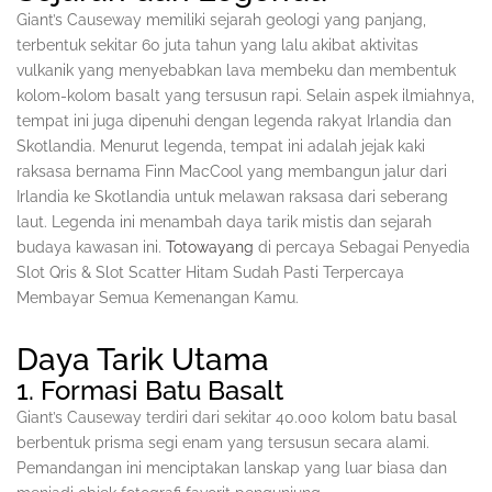
Giant’s Causeway memiliki sejarah geologi yang panjang,
terbentuk sekitar 60 juta tahun yang lalu akibat aktivitas
vulkanik yang menyebabkan lava membeku dan membentuk
kolom-kolom basalt yang tersusun rapi. Selain aspek ilmiahnya,
tempat ini juga dipenuhi dengan legenda rakyat Irlandia dan
Skotlandia. Menurut legenda, tempat ini adalah jejak kaki
raksasa bernama Finn MacCool yang membangun jalur dari
Irlandia ke Skotlandia untuk melawan raksasa dari seberang
laut. Legenda ini menambah daya tarik mistis dan sejarah
budaya kawasan ini.
Totowayang
di percaya Sebagai Penyedia
Slot Qris & Slot Scatter Hitam Sudah Pasti Terpercaya
Membayar Semua Kemenangan Kamu.
Daya Tarik Utama
1. Formasi Batu Basalt
Giant’s Causeway terdiri dari sekitar 40.000 kolom batu basal
berbentuk prisma segi enam yang tersusun secara alami.
Pemandangan ini menciptakan lanskap yang luar biasa dan