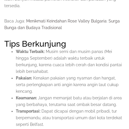
tersedia.
Baca Juga:
Menikmati Keindahan Rose Valley Bulgaria: Surga
Bunga dan Budaya Tradisional
Tips Berkunjung
Waktu Terbaik:
Musim semi dan musim panas (Mei
hingga September) adalah waktu terbaik untuk
berkunjung, karena cuaca lebih cerah dan kondisi pantai
lebih bersahabat.
Pakaian:
Kenakan pakaian yang nyaman dan hangat,
serta perlengkapan anti angin karena angin laut cukup
kencang.
Keamanan:
Jangan memanjat batu atau berjalan di area
yang berbahaya, terutama saat ombak besar datang.
Transportasi:
Dapat dicapai dengan mobil pribadi, tur
berpemandu, atau transportasi umum dari kota terdekat
seperti Belfast.