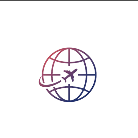
Lompat
ke
konten