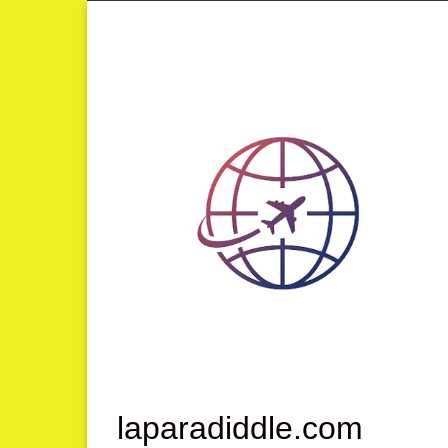
Lompat
ke
konten
laparadiddle.com