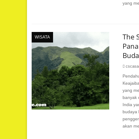
yang men
The S
WISATA
Pana
Buda
cscasa
Pendahu
Keajaib
yang me
banyak o
India ya
budaya l
penggema
akan me