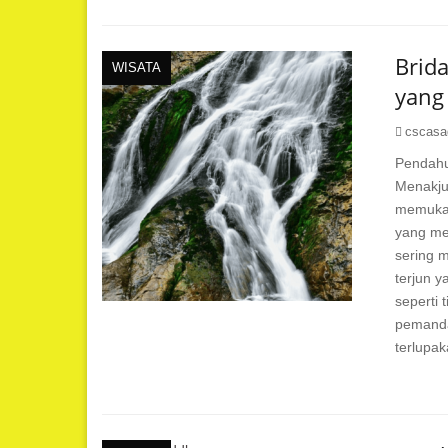
Brida
WISATA
yang
cscasa
Pendahu
Menakju
memukau
yang me
sering m
terjun 
seperti 
pemanda
terlupak