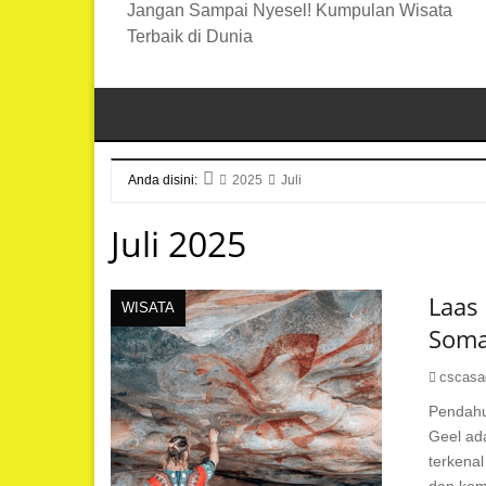
Jangan Sampai Nyesel! Kumpulan Wisata
Terbaik di Dunia
Anda disini:
2025
Juli
Beranda
Juli 2025
Laas 
WISATA
Soma
cscasa
Pendahu
Geel ada
terkenal