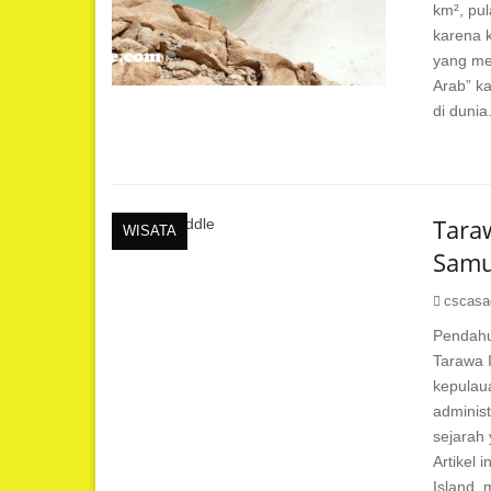
km², pul
karena 
yang me
Arab” k
di dunia
Taraw
WISATA
Samu
cscasa
Pendahul
Tarawa 
kepulaua
administ
sejarah
Artikel
Island, 