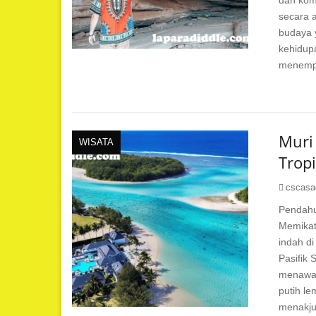
dan komp
secara 
budaya y
kehidup
menempat
Muri
WISATA
Trop
cscasa
Pendahu
Memikat.
indah d
Pasifik 
menawar
putih le
menakjub