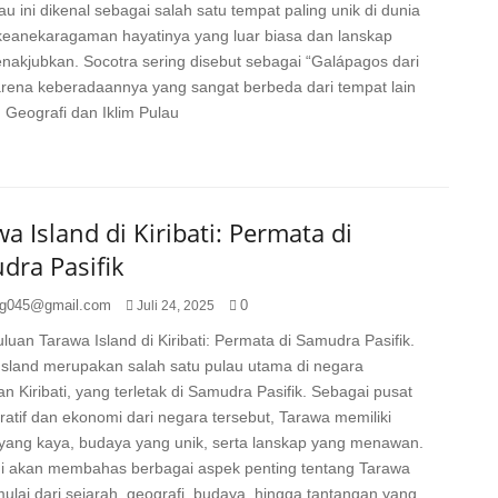
au ini dikenal sebagai salah satu tempat paling unik di dunia
keanekaragaman hayatinya yang luar biasa dan lanskap
nakjubkan. Socotra sering disebut sebagai “Galápagos dari
arena keberadaannya yang sangat berbeda dari tempat lain
. Geografi dan Iklim Pulau
a Island di Kiribati: Permata di
dra Pasifik
g045@gmail.com
0
Juli 24, 2025
uan Tarawa Island di Kiribati: Permata di Samudra Pasifik.
Island merupakan salah satu pulau utama di negara
n Kiribati, yang terletak di Samudra Pasifik. Sebagai pusat
ratif dan ekonomi dari negara tersebut, Tarawa memiliki
 yang kaya, budaya yang unik, serta lanskap yang menawan.
 ini akan membahas berbagai aspek penting tentang Tarawa
mulai dari sejarah, geografi, budaya, hingga tantangan yang