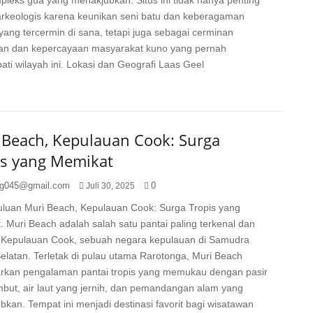
leks gua yang menakjubkan. Situs ini tidak hanya penting
arkeologis karena keunikan seni batu dan keberagaman
ang tercermin di sana, tetapi juga sebagai cerminan
an dan kepercayaan masyarakat kuno yang pernah
i wilayah ini. Lokasi dan Geografi Laas Geel
 Beach, Kepulauan Cook: Surga
is yang Memikat
g045@gmail.com
0
Juli 30, 2025
luan Muri Beach, Kepulauan Cook: Surga Tropis yang
 Muri Beach adalah salah satu pantai paling terkenal dan
i Kepulauan Cook, sebuah negara kepulauan di Samudra
Selatan. Terletak di pulau utama Rarotonga, Muri Beach
kan pengalaman pantai tropis yang memukau dengan pasir
mbut, air laut yang jernih, dan pemandangan alam yang
kan. Tempat ini menjadi destinasi favorit bagi wisatawan