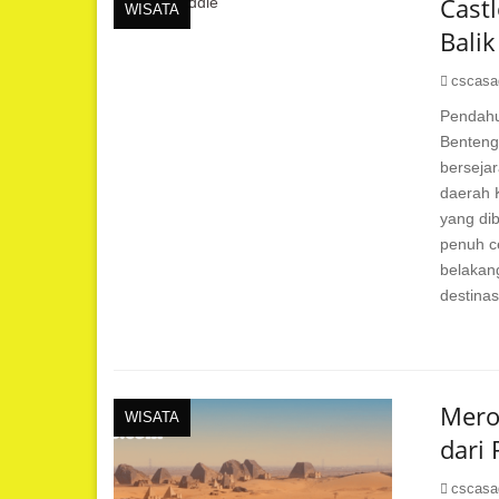
Castl
WISATA
Bali
cscasa
Pendahul
Benteng
bersejar
daerah K
yang di
penuh ce
belakan
destina
Mero
WISATA
dari
cscasa