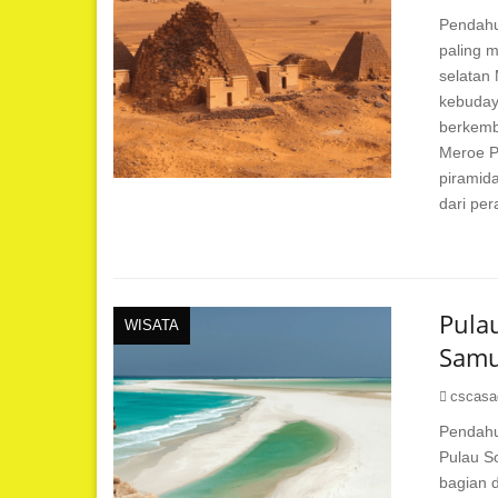
Pendahu
paling m
selatan 
kebuday
berkemb
Meroe P
piramid
dari per
Pula
WISATA
Samu
cscasa
Pendahu
Pulau So
bagian d