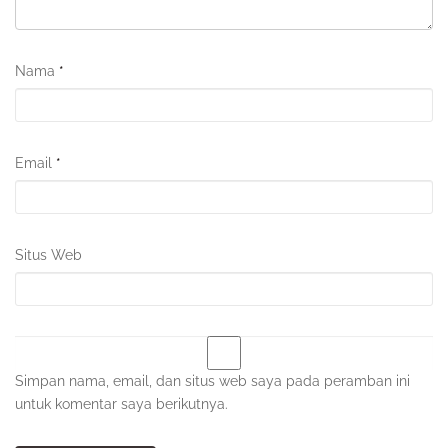
Nama
*
Email
*
Situs Web
Simpan nama, email, dan situs web saya pada peramban ini
untuk komentar saya berikutnya.