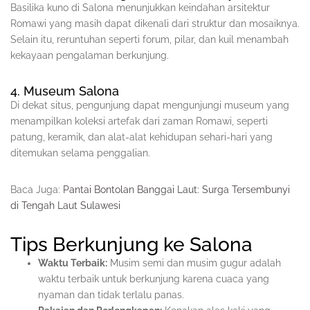
Basilika kuno di Salona menunjukkan keindahan arsitektur
Romawi yang masih dapat dikenali dari struktur dan mosaiknya.
Selain itu, reruntuhan seperti forum, pilar, dan kuil menambah
kekayaan pengalaman berkunjung.
4. Museum Salona
Di dekat situs, pengunjung dapat mengunjungi museum yang
menampilkan koleksi artefak dari zaman Romawi, seperti
patung, keramik, dan alat-alat kehidupan sehari-hari yang
ditemukan selama penggalian.
Baca Juga:
Pantai Bontolan Banggai Laut: Surga Tersembunyi
di Tengah Laut Sulawesi
Tips Berkunjung ke Salona
Waktu Terbaik:
Musim semi dan musim gugur adalah
waktu terbaik untuk berkunjung karena cuaca yang
nyaman dan tidak terlalu panas.