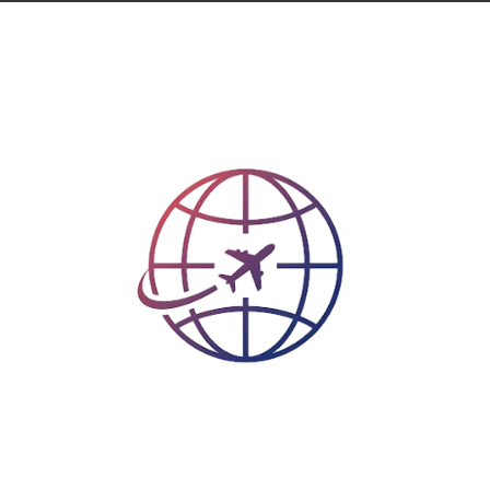
Lompat
ke
konten