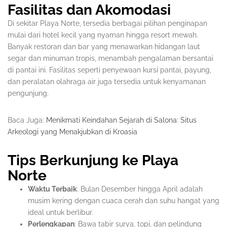
Fasilitas dan Akomodasi
Di sekitar Playa Norte, tersedia berbagai pilihan penginapan
mulai dari hotel kecil yang nyaman hingga resort mewah.
Banyak restoran dan bar yang menawarkan hidangan laut
segar dan minuman tropis, menambah pengalaman bersantai
di pantai ini. Fasilitas seperti penyewaan kursi pantai, payung,
dan peralatan olahraga air juga tersedia untuk kenyamanan
pengunjung.
Baca Juga:
Menikmati Keindahan Sejarah di Salona: Situs
Arkeologi yang Menakjubkan di Kroasia
Tips Berkunjung ke Playa
Norte
Waktu Terbaik
: Bulan Desember hingga April adalah
musim kering dengan cuaca cerah dan suhu hangat yang
ideal untuk berlibur.
Perlengkapan
: Bawa tabir surya, topi, dan pelindung