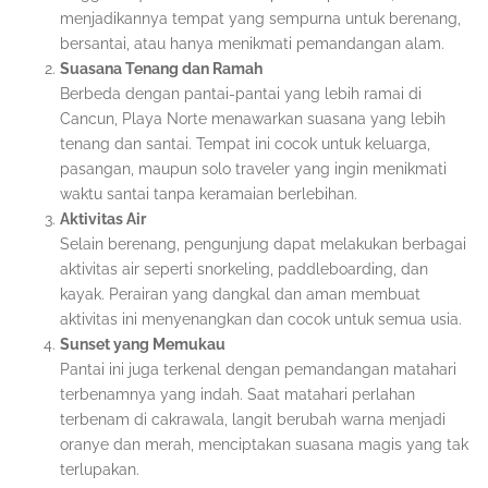
menjadikannya tempat yang sempurna untuk berenang,
bersantai, atau hanya menikmati pemandangan alam.
Suasana Tenang dan Ramah
Berbeda dengan pantai-pantai yang lebih ramai di
Cancun, Playa Norte menawarkan suasana yang lebih
tenang dan santai. Tempat ini cocok untuk keluarga,
pasangan, maupun solo traveler yang ingin menikmati
waktu santai tanpa keramaian berlebihan.
Aktivitas Air
Selain berenang, pengunjung dapat melakukan berbagai
aktivitas air seperti snorkeling, paddleboarding, dan
kayak. Perairan yang dangkal dan aman membuat
aktivitas ini menyenangkan dan cocok untuk semua usia.
Sunset yang Memukau
Pantai ini juga terkenal dengan pemandangan matahari
terbenamnya yang indah. Saat matahari perlahan
terbenam di cakrawala, langit berubah warna menjadi
oranye dan merah, menciptakan suasana magis yang tak
terlupakan.