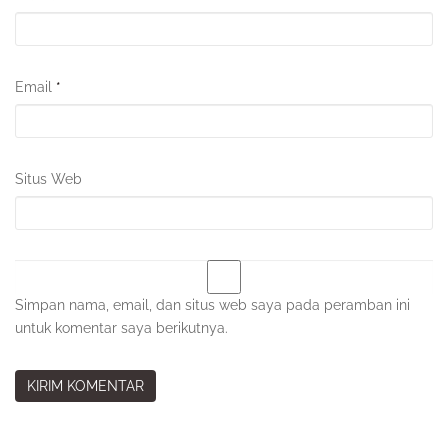
Email
*
Situs Web
Simpan nama, email, dan situs web saya pada peramban ini
untuk komentar saya berikutnya.