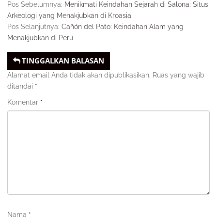
Pos Sebelumnya:
Menikmati Keindahan Sejarah di Salona: Situs
Arkeologi yang Menakjubkan di Kroasia
Pos Selanjutnya:
Cañón del Pato: Keindahan Alam yang
Menakjubkan di Peru
TINGGALKAN BALASAN
Alamat email Anda tidak akan dipublikasikan.
Ruas yang wajib
ditandai
*
Komentar
*
Nama
*