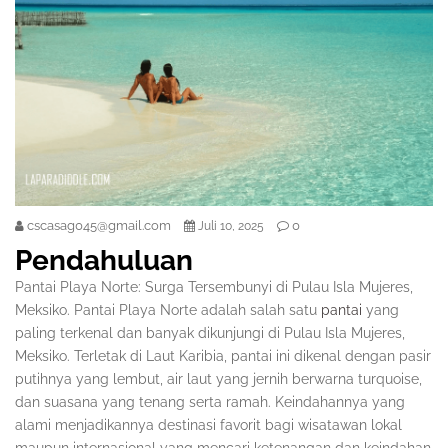
cscasag045@gmail.com
0
Juli 10, 2025
Pendahuluan
Pantai Playa Norte: Surga Tersembunyi di Pulau Isla Mujeres,
Meksiko. Pantai Playa Norte adalah salah satu
pantai
yang
paling terkenal dan banyak dikunjungi di Pulau Isla Mujeres,
Meksiko. Terletak di Laut Karibia, pantai ini dikenal dengan pasir
putihnya yang lembut, air laut yang jernih berwarna turquoise,
dan suasana yang tenang serta ramah. Keindahannya yang
alami menjadikannya destinasi favorit bagi wisatawan lokal