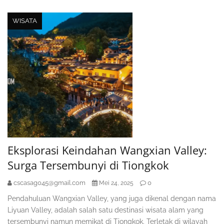
WISATA
Eksplorasi Keindahan Wangxian Valley:
Surga Tersembunyi di Tiongkok
cscasag045@gmail.com
0
Mei 24, 2025
Pendahuluan Wangxian Valley, yang juga dikenal dengan nama
Liyuan Valley, adalah salah satu destinasi wisata alam yang
tersembunyi namun memikat di Tiongkok. Terletak di wilayah