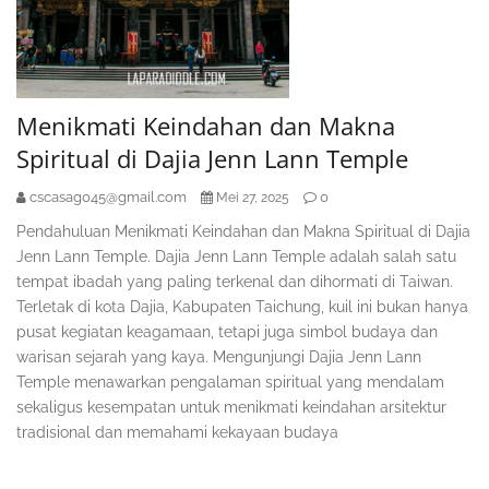
Menikmati Keindahan dan Makna
Spiritual di Dajia Jenn Lann Temple
cscasag045@gmail.com
0
Mei 27, 2025
Pendahuluan Menikmati Keindahan dan Makna Spiritual di Dajia
Jenn Lann Temple. Dajia Jenn Lann Temple adalah salah satu
tempat ibadah yang paling terkenal dan dihormati di Taiwan.
Terletak di kota Dajia, Kabupaten Taichung, kuil ini bukan hanya
pusat kegiatan keagamaan, tetapi juga simbol budaya dan
warisan sejarah yang kaya. Mengunjungi Dajia Jenn Lann
Temple menawarkan pengalaman spiritual yang mendalam
sekaligus kesempatan untuk menikmati keindahan arsitektur
tradisional dan memahami kekayaan budaya