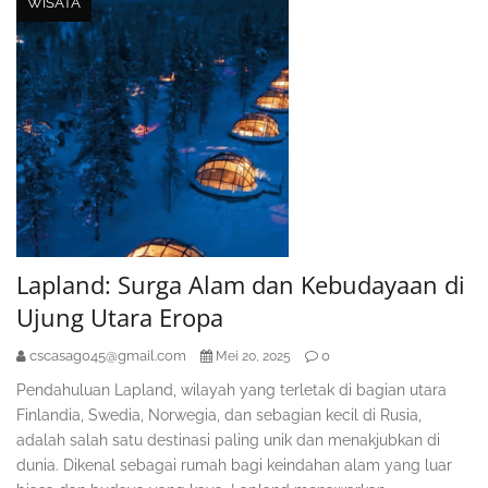
WISATA
Lapland: Surga Alam dan Kebudayaan di
Ujung Utara Eropa
cscasag045@gmail.com
0
Mei 20, 2025
Pendahuluan Lapland, wilayah yang terletak di bagian utara
Finlandia, Swedia, Norwegia, dan sebagian kecil di Rusia,
adalah salah satu destinasi paling unik dan menakjubkan di
dunia. Dikenal sebagai rumah bagi keindahan alam yang luar