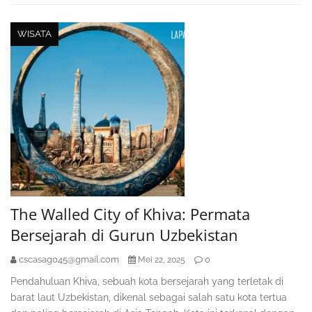
WISATA
The Walled City of Khiva: Permata
Bersejarah di Gurun Uzbekistan
cscasag045@gmail.com
0
Mei 22, 2025
Pendahuluan Khiva, sebuah kota bersejarah yang terletak di
barat laut Uzbekistan, dikenal sebagai salah satu kota tertua