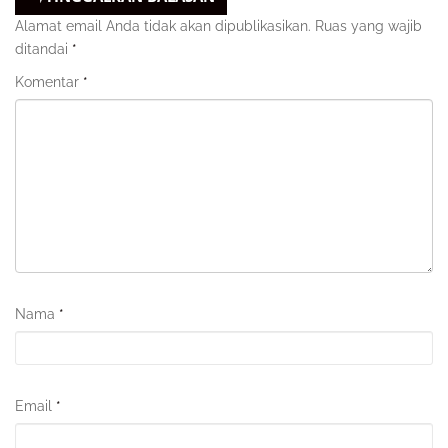
Alamat email Anda tidak akan dipublikasikan.
Ruas yang wajib
ditandai
*
Komentar
*
Nama
*
Email
*