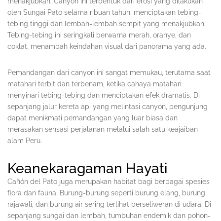
menakjubkan. Canyon ini terbentuk dari erosi yang dilakukan
oleh Sungai Pato selama ribuan tahun, menciptakan tebing-
tebing tinggi dan lembah-lembah sempit yang menakjubkan.
Tebing-tebing ini seringkali berwarna merah, oranye, dan
coklat, menambah keindahan visual dari panorama yang ada.
Pemandangan dari canyon ini sangat memukau, terutama saat
matahari terbit dan terbenam, ketika cahaya matahari
menyinari tebing-tebing dan menciptakan efek dramatis. Di
sepanjang jalur kereta api yang melintasi canyon, pengunjung
dapat menikmati pemandangan yang luar biasa dan
merasakan sensasi perjalanan melalui salah satu keajaiban
alam Peru.
Keanekaragaman Hayati
Cañón del Pato juga merupakan habitat bagi berbagai spesies
flora dan fauna. Burung-burung seperti burung elang, burung
rajawali, dan burung air sering terlihat berseliweran di udara. Di
sepanjang sungai dan lembah, tumbuhan endemik dan pohon-