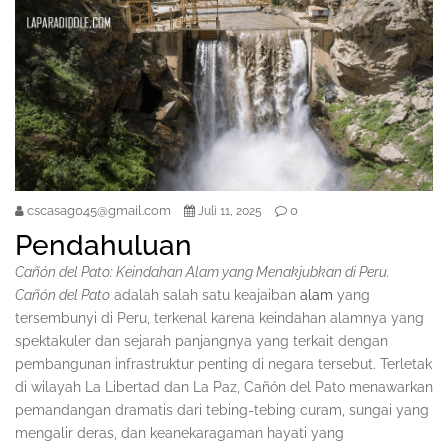
cscasag045@gmail.com
0
Juli 11, 2025
Pendahuluan
Cañón del Pato: Keindahan Alam yang Menakjubkan di Peru.
Cañón del Pato
adalah salah satu keajaiban
alam
yang
tersembunyi di Peru, terkenal karena keindahan alamnya yang
spektakuler dan sejarah panjangnya yang terkait dengan
pembangunan infrastruktur penting di negara tersebut. Terletak
di wilayah La Libertad dan La Paz, Cañón del Pato menawarkan
pemandangan dramatis dari tebing-tebing curam, sungai yang
mengalir deras, dan keanekaragaman hayati yang