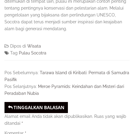
ditemukan di tempat lain, pulau ini merupakan contoh penting
tentang pentingnya konservasi dan pelestarian alam. Melalui
pengelolaan yang bijaksana dan perlindungan UNESCO,
Socotra dapat terus menjadi sumber inspirasi dan keajaiban
alam bagi generasi mendatang.
Dipos di
Wisata
Tag
Pulau Socotra
Pos Sebelumnya:
Tarawa Island di Kiribati: Permata di Samudra
Pasifik
Pos Selanjutnya:
Meroe Pyramids: Keindahan dan Misteri dari
Peradaban Nubia
TINGGALKAN BALASAN
Alamat email Anda tidak akan dipublikasikan.
Ruas yang wajib
ditandai
*
Komentar
*