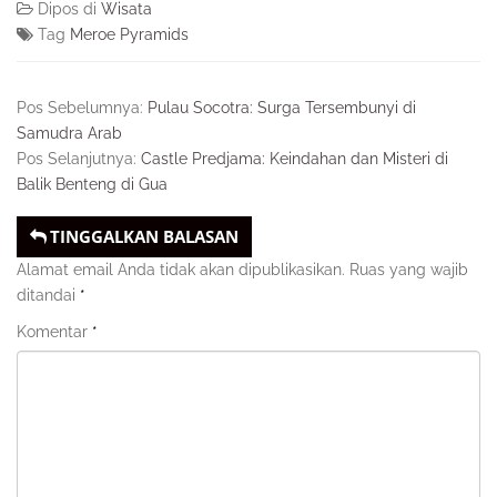
Dipos di
Wisata
Tag
Meroe Pyramids
Pos Sebelumnya:
Pulau Socotra: Surga Tersembunyi di
Samudra Arab
Pos Selanjutnya:
Castle Predjama: Keindahan dan Misteri di
Balik Benteng di Gua
TINGGALKAN BALASAN
Alamat email Anda tidak akan dipublikasikan.
Ruas yang wajib
ditandai
*
Komentar
*