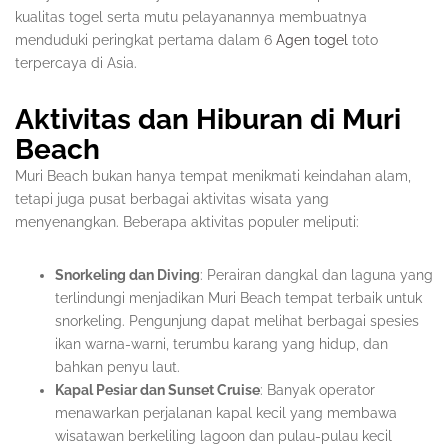
kualitas togel serta mutu pelayanannya membuatnya
menduduki peringkat pertama dalam 6
Agen togel
toto
terpercaya di Asia.
Aktivitas dan Hiburan di Muri
Beach
Muri Beach bukan hanya tempat menikmati keindahan alam,
tetapi juga pusat berbagai aktivitas wisata yang
menyenangkan. Beberapa aktivitas populer meliputi:
Snorkeling dan Diving
: Perairan dangkal dan laguna yang
terlindungi menjadikan Muri Beach tempat terbaik untuk
snorkeling. Pengunjung dapat melihat berbagai spesies
ikan warna-warni, terumbu karang yang hidup, dan
bahkan penyu laut.
Kapal Pesiar dan Sunset Cruise
: Banyak operator
menawarkan perjalanan kapal kecil yang membawa
wisatawan berkeliling lagoon dan pulau-pulau kecil