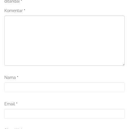
ditandai
*
Komentar
*
Nama
*
Email
*