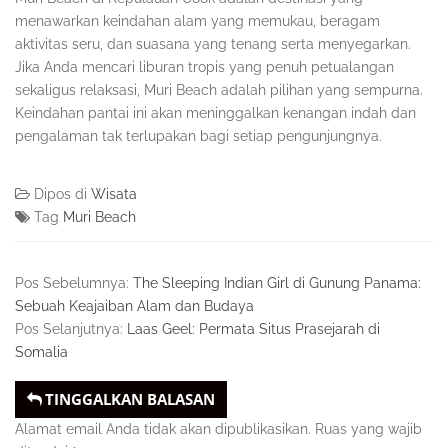
menawarkan keindahan alam yang memukau, beragam
aktivitas seru, dan suasana yang tenang serta menyegarkan.
Jika Anda mencari liburan tropis yang penuh petualangan
sekaligus relaksasi, Muri Beach adalah pilihan yang sempurna.
Keindahan pantai ini akan meninggalkan kenangan indah dan
pengalaman tak terlupakan bagi setiap pengunjungnya.
Dipos di
Wisata
Tag
Muri Beach
Pos Sebelumnya:
The Sleeping Indian Girl di Gunung Panama:
Sebuah Keajaiban Alam dan Budaya
Pos Selanjutnya:
Laas Geel: Permata Situs Prasejarah di
Somalia
TINGGALKAN BALASAN
Alamat email Anda tidak akan dipublikasikan.
Ruas yang wajib