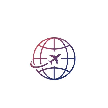
Lompat
ke
konten