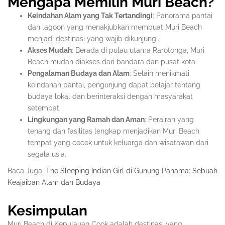
Mengapa Memilih Muri Beach?
Keindahan Alam yang Tak Tertandingi
: Panorama pantai
dan lagoon yang menakjubkan membuat Muri Beach
menjadi destinasi yang wajib dikunjungi.
Akses Mudah
: Berada di pulau utama Rarotonga, Muri
Beach mudah diakses dari bandara dan pusat kota.
Pengalaman Budaya dan Alam
: Selain menikmati
keindahan pantai, pengunjung dapat belajar tentang
budaya lokal dan berinteraksi dengan masyarakat
setempat.
Lingkungan yang Ramah dan Aman
: Perairan yang
tenang dan fasilitas lengkap menjadikan Muri Beach
tempat yang cocok untuk keluarga dan wisatawan dari
segala usia.
Baca Juga:
The Sleeping Indian Girl di Gunung Panama: Sebuah
Keajaiban Alam dan Budaya
Kesimpulan
Muri Beach di Kepulauan Cook adalah destinasi yang