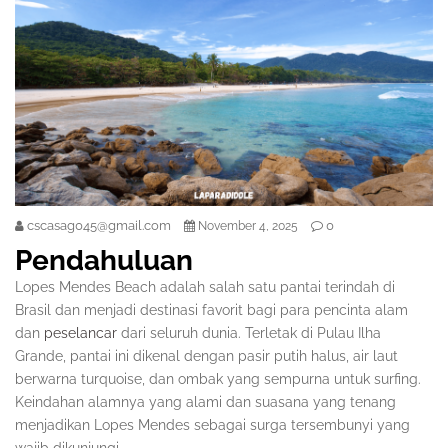
cscasag045@gmail.com
0
November 4, 2025
Pendahuluan
Lopes Mendes Beach adalah salah satu pantai terindah di
Brasil dan menjadi destinasi favorit bagi para pencinta alam
dan
peselancar
dari seluruh dunia. Terletak di Pulau Ilha
Grande, pantai ini dikenal dengan pasir putih halus, air laut
berwarna turquoise, dan ombak yang sempurna untuk surfing.
Keindahan alamnya yang alami dan suasana yang tenang
menjadikan Lopes Mendes sebagai surga tersembunyi yang