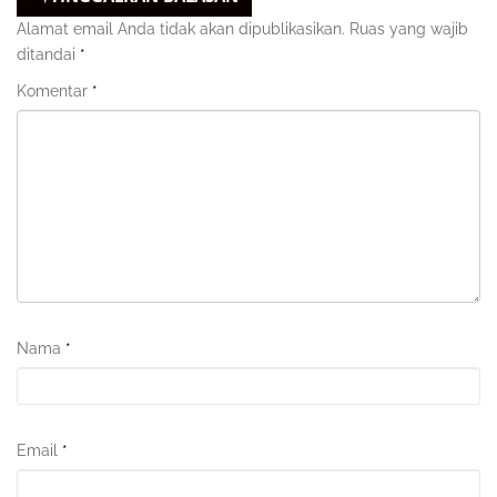
Alamat email Anda tidak akan dipublikasikan.
Ruas yang wajib
ditandai
*
Komentar
*
Nama
*
Email
*