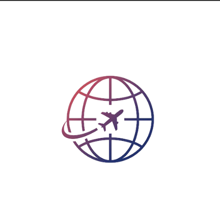
Lompat
ke
konten