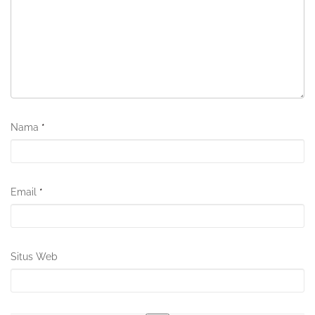
Nama
*
Email
*
Situs Web