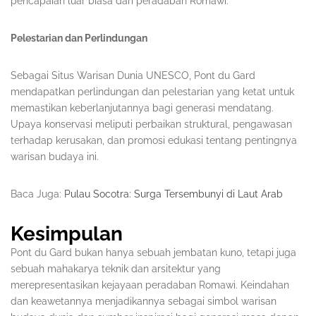
pencapaian luar biasa dari peradaban Romawi.
Pelestarian dan Perlindungan
Sebagai Situs Warisan Dunia UNESCO, Pont du Gard
mendapatkan perlindungan dan pelestarian yang ketat untuk
memastikan keberlanjutannya bagi generasi mendatang.
Upaya konservasi meliputi perbaikan struktural, pengawasan
terhadap kerusakan, dan promosi edukasi tentang pentingnya
warisan budaya ini.
Baca Juga:
Pulau Socotra: Surga Tersembunyi di Laut Arab
Kesimpulan
Pont du Gard bukan hanya sebuah jembatan kuno, tetapi juga
sebuah mahakarya teknik dan arsitektur yang
merepresentasikan kejayaan peradaban Romawi. Keindahan
dan keawetannya menjadikannya sebagai simbol warisan