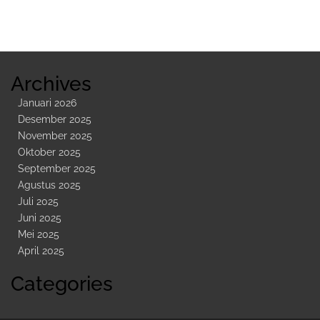
Sidebar
Kedua
Archives
Januari 2026
Desember 2025
November 2025
Oktober 2025
September 2025
Agustus 2025
Juli 2025
Juni 2025
Mei 2025
April 2025
Categories