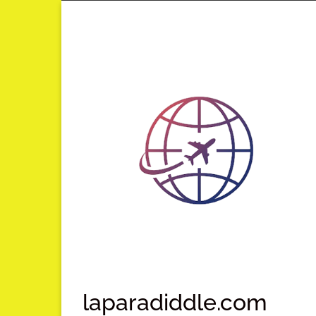
Lompat
ke
konten
laparadiddle.com