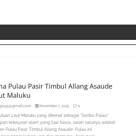
S
K
na Pulau Pasir Timbul Allang Asaude
aut Maluku
ag045@gmail.com
0
November 1, 2025
luan Laut Maluku yang dikenal sebagai “Seribu Pulau”
an kekayaan alam yang luar biasa, salah satunya adalah
an Pulau Pasir Timbul Allang Asaude. Pulau ini