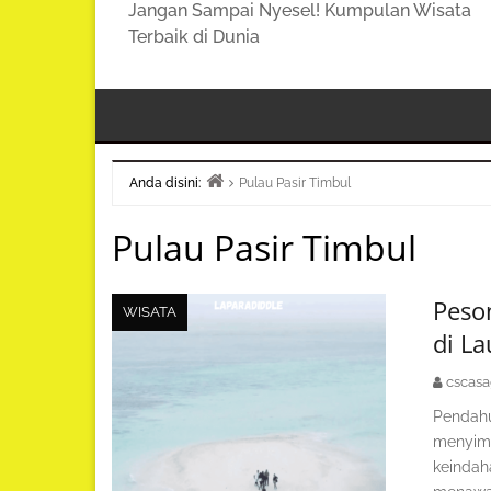
Jangan Sampai Nyesel! Kumpulan Wisata
Terbaik di Dunia
Anda disini:
Pulau Pasir Timbul
Beranda
Pulau Pasir Timbul
Peso
WISATA
di L
cscas
Pendahu
menyimp
keindah