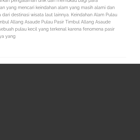
kan pengalaman unik dan memukau bagi para
an yang mencari keindahan alam yang masih alami dan
dari destinasi wisata laut lainnya. Keindahan Alam Pulau
imbul Allang Asaude Pulau Pasir Timbul Allang Asaude
sebuah pulau kecil yang terkenal karena fenomena pasir
ya yang