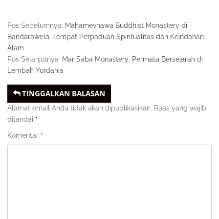
Pos Sebelumnya:
Mahamevnawa Buddhist Monastery di
Bandarawela: Tempat Perpaduan Spiritualitas dan Keindahan
Alam
Pos Selanjutnya:
Mar Saba Monastery: Permata Bersejarah di
Lembah Yordania
TINGGALKAN BALASAN
Alamat email Anda tidak akan dipublikasikan.
Ruas yang wajib
ditandai
*
Komentar
*