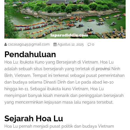
cscasag045@gmail.com
0
Agustus 12, 2025
Pendahuluan
Hoa Lu: Ibukota Kuno yang Bersejarah di Vietnam. Hoa Lu
adalah sebuah situs bersejarah yang terletak di
provinsi
Ninh
Binh, Vietnam. Tempat ini terkenal sebagai pusat pemerintahan
dan budaya selama Dinasti Dinh dan Le pada abad ke-10
hingga ke-11. Sebagai ibukota kuno Vietnam, Hoa Lu
menyimpan banyak kisah menarik dan peninggalan bersejarah
yang mencerminkan kejayaan masa lalu negara tersebut.
Sejarah Hoa Lu
Hoa Lu pernah menjadi pusat politik dan budaya Vietnam