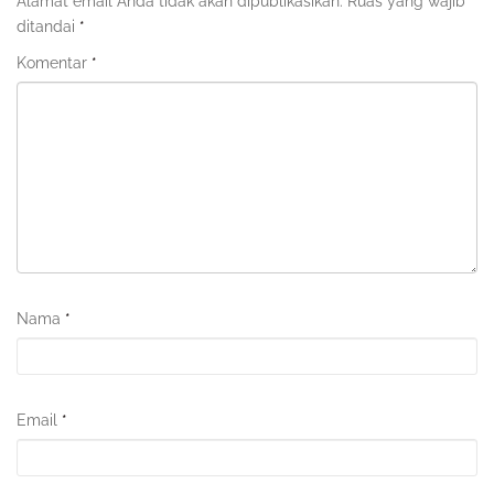
Alamat email Anda tidak akan dipublikasikan.
Ruas yang wajib
ditandai
*
Komentar
*
Nama
*
Email
*