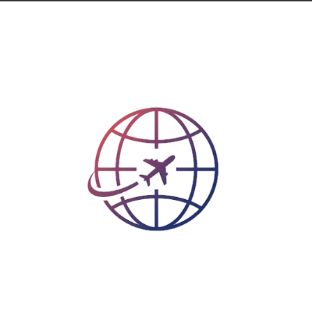
Lompat
ke
konten