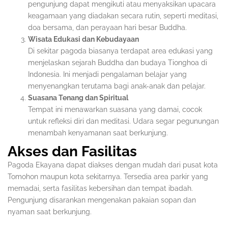
pengunjung dapat mengikuti atau menyaksikan upacara
keagamaan yang diadakan secara rutin, seperti meditasi,
doa bersama, dan perayaan hari besar Buddha.
Wisata Edukasi dan Kebudayaan
Di sekitar pagoda biasanya terdapat area edukasi yang
menjelaskan sejarah Buddha dan budaya Tionghoa di
Indonesia. Ini menjadi pengalaman belajar yang
menyenangkan terutama bagi anak-anak dan pelajar.
Suasana Tenang dan Spiritual
Tempat ini menawarkan suasana yang damai, cocok
untuk refleksi diri dan meditasi. Udara segar pegunungan
menambah kenyamanan saat berkunjung.
Akses dan Fasilitas
Pagoda Ekayana dapat diakses dengan mudah dari pusat kota
Tomohon maupun kota sekitarnya. Tersedia area parkir yang
memadai, serta fasilitas kebersihan dan tempat ibadah.
Pengunjung disarankan mengenakan pakaian sopan dan
nyaman saat berkunjung.