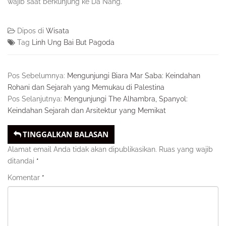
wajib saat berkunjung ke Da Nang.
Dipos di
Wisata
Tag
Linh Ung Bai But Pagoda
Pos Sebelumnya:
Mengunjungi Biara Mar Saba: Keindahan
Rohani dan Sejarah yang Memukau di Palestina
Pos Selanjutnya:
Mengunjungi The Alhambra, Spanyol:
Keindahan Sejarah dan Arsitektur yang Memikat
TINGGALKAN BALASAN
Alamat email Anda tidak akan dipublikasikan.
Ruas yang wajib
ditandai
*
Komentar
*