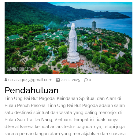
cscasag045@gmail.com
0
Juni 2, 2025
Pendahuluan
Linh Ung Bai But Pagoda: Keindahan Spiritual dan Alam di
Pulau Penuh Pesona. Linh Ung Bai But Pagoda adalah salah
satu destinasi spiritual dan wisata yang paling menonjol di
Pulau Son Tra, Da
Nang
, Vietnam. Tempat ini tidak hanya
dikenal karena keindahan arsitektur pagoda-nya, tetapi juga
karena pemandangan alam yang menakjubkan dan suasana