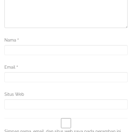
Nama
*
Email
*
Situs Web
Simpan nama, email, dan situs web saya pada peramban ini