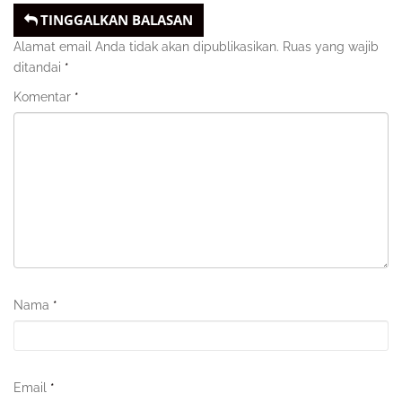
TINGGALKAN BALASAN
Alamat email Anda tidak akan dipublikasikan.
Ruas yang wajib
ditandai
*
Komentar
*
Nama
*
Email
*