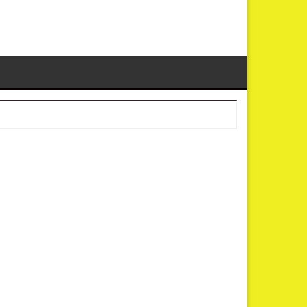
idebar
edua