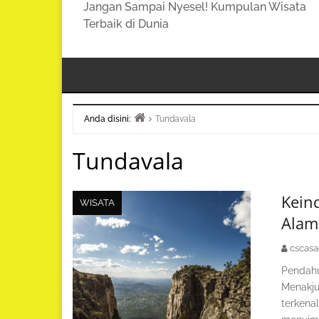
Jangan Sampai Nyesel! Kumpulan Wisata
Terbaik di Dunia
Anda disini:
Tundavala
Beranda
Tundavala
Kein
WISATA
Alam
cscas
Pendahu
Menakju
terkena