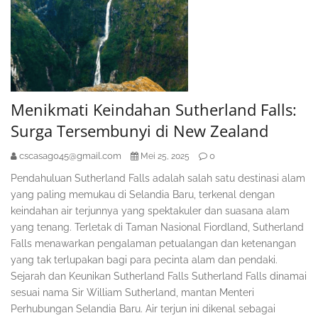
Menikmati Keindahan Sutherland Falls:
Surga Tersembunyi di New Zealand
cscasag045@gmail.com
0
Mei 25, 2025
Pendahuluan Sutherland Falls adalah salah satu destinasi alam
yang paling memukau di Selandia Baru, terkenal dengan
keindahan air terjunnya yang spektakuler dan suasana alam
yang tenang. Terletak di Taman Nasional Fiordland, Sutherland
Falls menawarkan pengalaman petualangan dan ketenangan
yang tak terlupakan bagi para pecinta alam dan pendaki.
Sejarah dan Keunikan Sutherland Falls Sutherland Falls dinamai
sesuai nama Sir William Sutherland, mantan Menteri
Perhubungan Selandia Baru. Air terjun ini dikenal sebagai