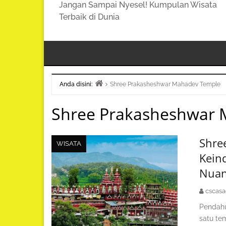
Jangan Sampai Nyesel! Kumpulan Wisata
Terbaik di Dunia
Anda disini:
Shree Prakasheshwar Mahadev Temple
Beranda
Shree Prakasheshwar
Shre
WISATA
Kein
Nuans
cscas
Pendahu
satu te