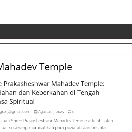
 Mahadev Temple
S
K
e Prakasheshwar Mahadev Temple:
dahan dan Keberkahan di Tengah
a Spiritual
ag045@gmail.com
0
Agustus 5, 2025
luan Shree Prakasheshwar Mahadev Temple adalah salah
mpat suci yang memikat hati para peziarah dan pecinta