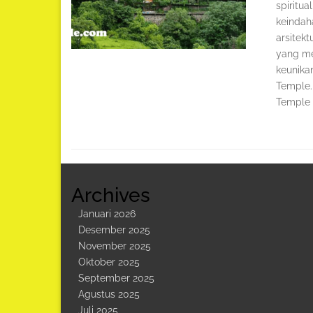
spiritua
keindaha
arsitekt
yang me
keunika
Temple.
Temple 
Archives
Januari 2026
Desember 2025
November 2025
Oktober 2025
September 2025
Agustus 2025
Juli 2025