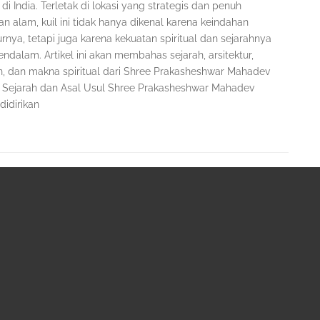
l di India. Terletak di lokasi yang strategis dan penuh
n alam, kuil ini tidak hanya dikenal karena keindahan
urnya, tetapi juga karena kekuatan spiritual dan sejarahnya
ndalam. Artikel ini akan membahas sejarah, arsitektur,
n, dan makna spiritual dari Shree Prakasheshwar Mahadev
 Sejarah dan Asal Usul Shree Prakasheshwar Mahadev
didirikan