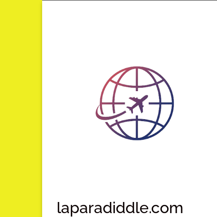
Lompat
ke
konten
laparadiddle.com