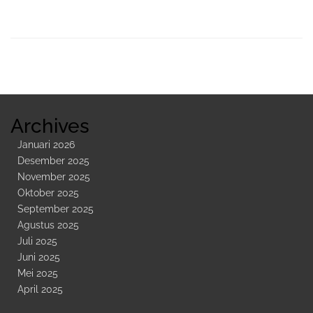
Sidebar
Kedua
Archives
Januari 2026
Desember 2025
November 2025
Oktober 2025
September 2025
Agustus 2025
Juli 2025
Juni 2025
Mei 2025
April 2025