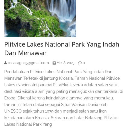
Plitvice Lakes National Park Yang Indah
Dan Menawan
cscasag045@gmail.com
0
Mei 8, 2025
Pendahuluan Plitvice Lakes National Park Yang Indah Dan
Menawan Terletak di jantung Kroasia, Taman Nasional Plitvice
Lakes (Nacionalni parkovi Plitvička Jezera) adalah salah satu
destinasi wisata alam yang paling menakjubkan dan terkenal di
Eropa. Dikenal karena keindahan alamnya yang memukau,
taman ini telah diakui sebagai Situs Warisan Dunia oleh
UNESCO sejak tahun 1979 dan menjadi salah satu ikon
keindahan alam Kroasia. Sejarah dan Latar Belakang Plitvice
Lakes National Park Yang