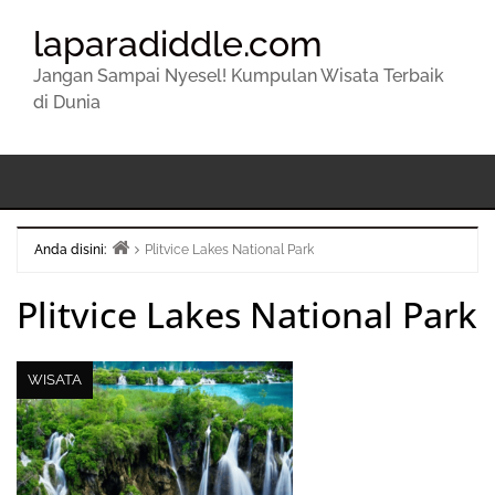
laparadiddle.com
Jangan Sampai Nyesel! Kumpulan Wisata Terbaik
di Dunia
Anda disini:
Plitvice Lakes National Park
Beranda
Plitvice Lakes National Park
WISATA