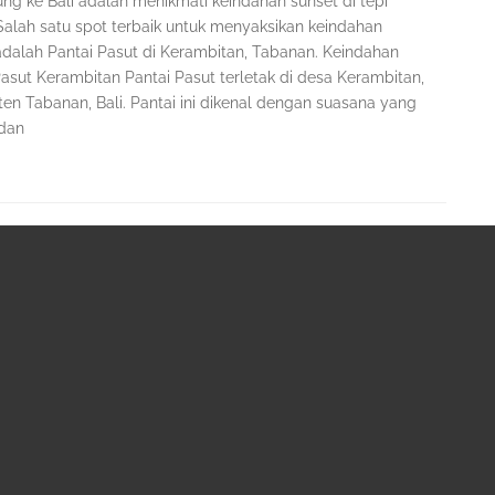
ung ke Bali adalah menikmati keindahan sunset di tepi
 Salah satu spot terbaik untuk menyaksikan keindahan
adalah Pantai Pasut di Kerambitan, Tabanan. Keindahan
Pasut Kerambitan Pantai Pasut terletak di desa Kerambitan,
en Tabanan, Bali. Pantai ini dikenal dengan suasana yang
dan