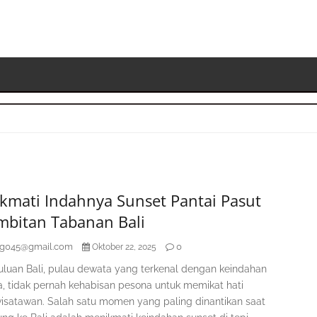
S
K
kmati Indahnya Sunset Pantai Pasut
mbitan Tabanan Bali
ag045@gmail.com
0
Oktober 22, 2025
luan Bali, pulau dewata yang terkenal dengan keindahan
, tidak pernah kehabisan pesona untuk memikat hati
wisatawan. Salah satu momen yang paling dinantikan saat