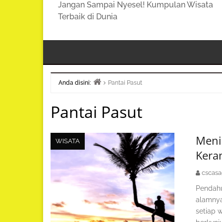
Jangan Sampai Nyesel! Kumpulan Wisata
Terbaik di Dunia
Anda disini:
Pantai Pasut
Beranda
Pantai Pasut
Meni
WISATA
Kera
cscas
Pendahu
alamnya
setiap 