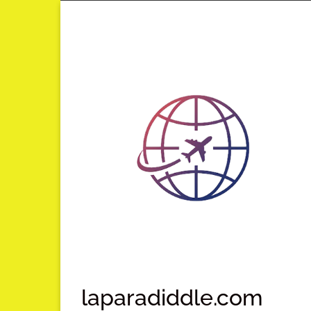
Lompat
ke
konten
laparadiddle.com