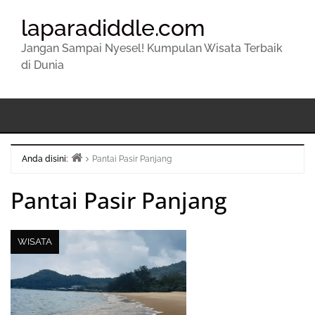
laparadiddle.com
Jangan Sampai Nyesel! Kumpulan Wisata Terbaik
di Dunia
Anda disini:
Pantai Pasir Panjang
Beranda
Pantai Pasir Panjang
WISATA