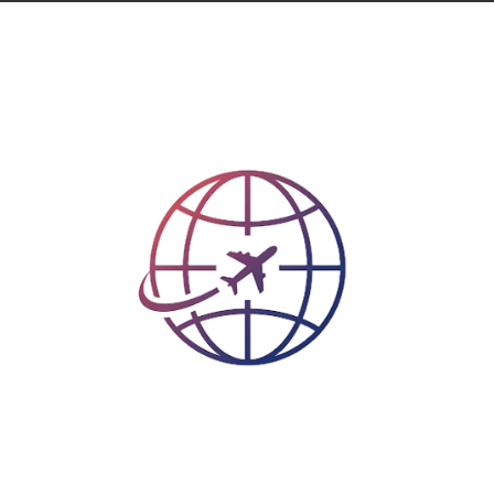
Lompat
ke
konten