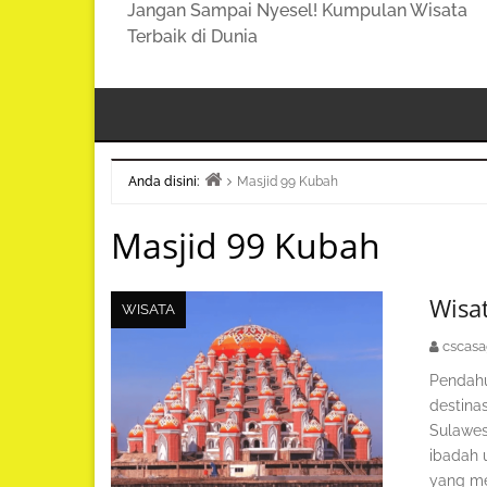
Jangan Sampai Nyesel! Kumpulan Wisata
Terbaik di Dunia
Anda disini:
Masjid 99 Kubah
Beranda
Masjid 99 Kubah
Wisat
WISATA
cscas
Pendahu
destinas
Sulawes
ibadah u
yang me