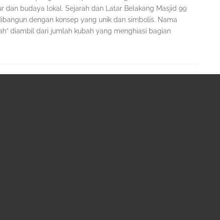
ur dan budaya lokal. Sejarah dan Latar Belakang Masjid 99
ibangun dengan konsep yang unik dan simbolis. Nama
ah” diambil dari jumlah kubah yang menghiasi bagian