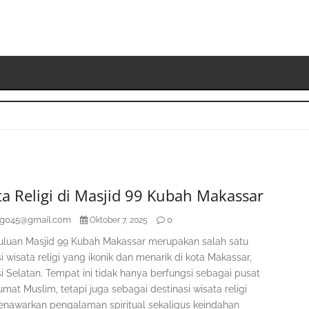
S
K
a Religi di Masjid 99 Kubah Makassar
ag045@gmail.com
0
Oktober 7, 2025
luan Masjid 99 Kubah Makassar merupakan salah satu
i wisata religi yang ikonik dan menarik di kota Makassar,
i Selatan. Tempat ini tidak hanya berfungsi sebagai pusat
mat Muslim, tetapi juga sebagai destinasi wisata religi
nawarkan pengalaman spiritual sekaligus keindahan