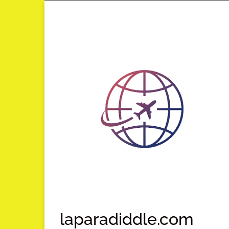
Lompat
ke
konten
laparadiddle.com