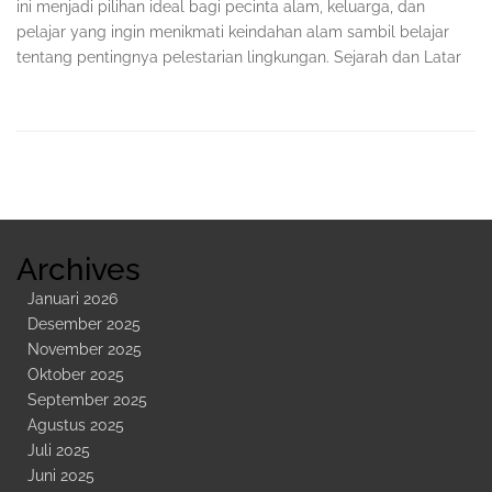
ini menjadi pilihan ideal bagi pecinta alam, keluarga, dan
pelajar yang ingin menikmati keindahan alam sambil belajar
tentang pentingnya pelestarian lingkungan. Sejarah dan Latar
Sidebar
Kedua
Archives
Januari 2026
Desember 2025
November 2025
Oktober 2025
September 2025
Agustus 2025
Juli 2025
Juni 2025