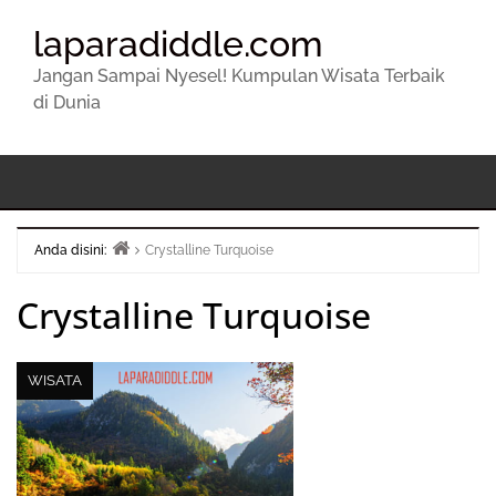
laparadiddle.com
Jangan Sampai Nyesel! Kumpulan Wisata Terbaik
di Dunia
Anda disini:
Crystalline Turquoise
Beranda
Crystalline Turquoise
WISATA