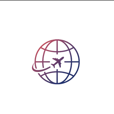
Lompat
ke
konten