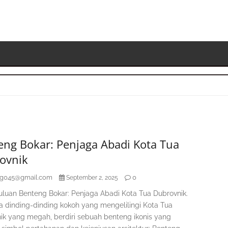
S
K
eng Bokar: Penjaga Abadi Kota Tua
ovnik
ag045@gmail.com
0
September 2, 2025
luan Benteng Bokar: Penjaga Abadi Kota Tua Dubrovnik.
ra dinding-dinding kokoh yang mengelilingi Kota Tua
ik yang megah, berdiri sebuah benteng ikonis yang