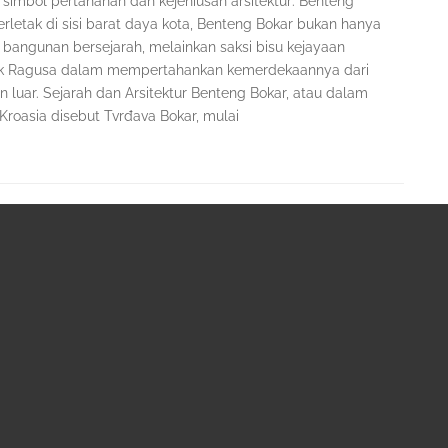
 simbol pertahanan dan kejeniusan arsitektur: Benteng
erletak di sisi barat daya kota, Benteng Bokar bukan hanya
 bangunan bersejarah, melainkan saksi bisu kejayaan
k Ragusa dalam mempertahankan kemerdekaannya dari
 luar. Sejarah dan Arsitektur Benteng Bokar, atau dalam
Kroasia disebut Tvrđava Bokar, mulai