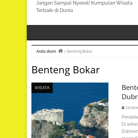
Jangan Sampai Nyesel! Kumpulan Wisata
Terbaik di Dunia
Anda disini:
Benteng Bokar
Beranda
Benteng Bokar
Bent
WISATA
Dubr
cscas
Pendahu
Di anta
Dubrovn