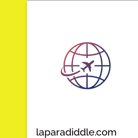
Lompat
ke
konten
laparadiddle.com