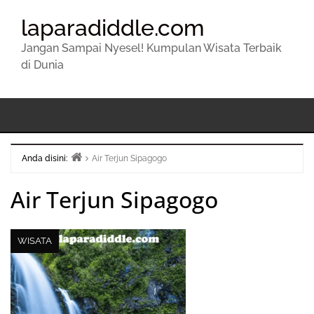
laparadiddle.com
Jangan Sampai Nyesel! Kumpulan Wisata Terbaik
di Dunia
Anda disini:
Air Terjun Sipagogo
Beranda
Air Terjun Sipagogo
WISATA