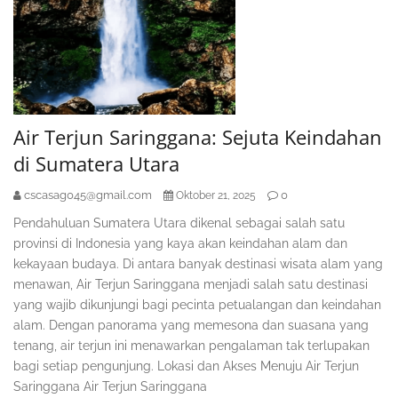
Air Terjun Saringgana: Sejuta Keindahan
di Sumatera Utara
cscasag045@gmail.com
0
Oktober 21, 2025
Pendahuluan Sumatera Utara dikenal sebagai salah satu
provinsi di Indonesia yang kaya akan keindahan alam dan
kekayaan budaya. Di antara banyak destinasi wisata alam yang
menawan, Air Terjun Saringgana menjadi salah satu destinasi
yang wajib dikunjungi bagi pecinta petualangan dan keindahan
alam. Dengan panorama yang memesona dan suasana yang
tenang, air terjun ini menawarkan pengalaman tak terlupakan
bagi setiap pengunjung. Lokasi dan Akses Menuju Air Terjun
Saringgana Air Terjun Saringgana