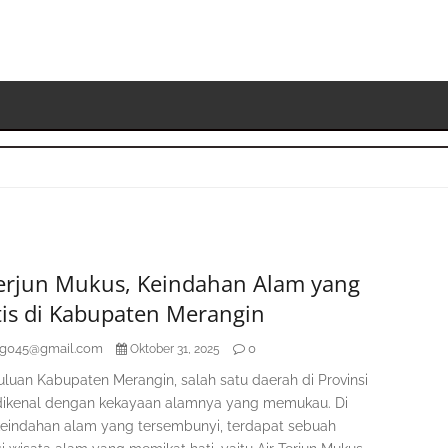
S
K
Terjun Mukus, Keindahan Alam yang
tis di Kabupaten Merangin
ag045@gmail.com
0
Oktober 31, 2025
luan Kabupaten Merangin, salah satu daerah di Provinsi
dikenal dengan kekayaan alamnya yang memukau. Di
keindahan alam yang tersembunyi, terdapat sebuah