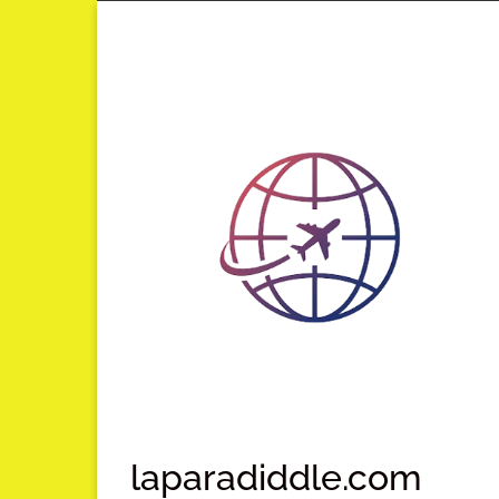
Lompat
ke
konten
laparadiddle.com