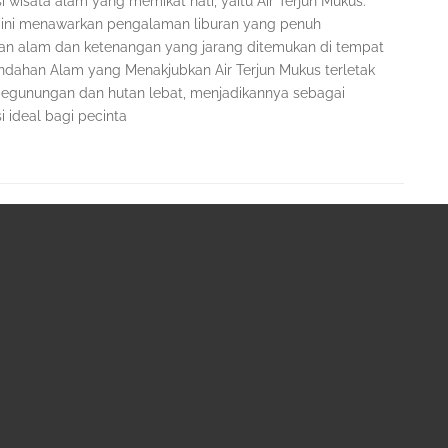
i wisata alam yang memikat hati, yaitu Air Terjun Mukus.
ini menawarkan pengalaman liburan yang penuh
an alam dan ketenangan yang jarang ditemukan di tempat
eindahan Alam yang Menakjubkan Air Terjun Mukus terletak
 pegunungan dan hutan lebat, menjadikannya sebagai
i ideal bagi pecinta