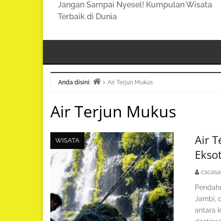
Jangan Sampai Nyesel! Kumpulan Wisata
Terbaik di Dunia
Anda disini:
Air Terjun Mukus
Beranda
Air Terjun Mukus
Air 
WISATA
Ekso
cscas
Pendahu
Jambi, 
antara 